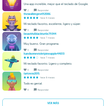
Una app increíble, mejor que el teclado de Google.
2
Responder
thewalkingevil92086
hace 6 meses
Mi teclado favorito, excelente, ligero y súper.
5
Responder
beautifulblackturtle79344
hace 7 meses
Muy bueno. Gran programa.
5
Responder
handsomevioletpineapple44013
hace 7 meses
Mi teclado favorito. Ligero y completo.
5
Responder
fartovyy2015
hace 8 meses
Todo es genial.
6
Responder
VER MÁS