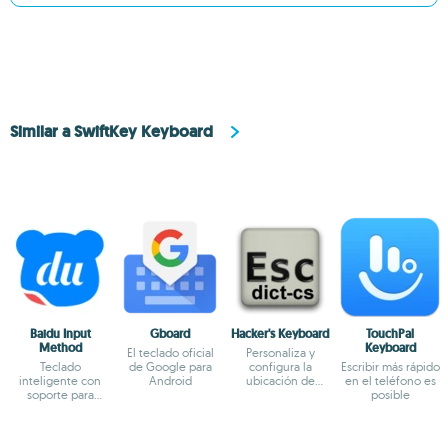
Similar a SwiftKey Keyboard
Baidu Input
Gboard
Hacker's Keyboard
TouchPal
Method
Keyboard
El teclado oficial
Personaliza y
Teclado
de Google para
configura la
Escribir más rápido
inteligente con
Android
ubicación de
en el teléfono es
soporte para
letras y números
posible
varios idiomas
en tu teclado