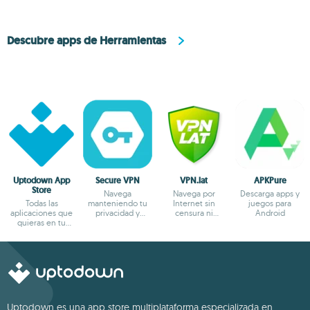
Descubre apps de Herramientas
Uptodown App
Secure VPN
VPN.lat
APKPure
Store
Navega
Navega por
Descarga apps y
Todas las
manteniendo tu
Internet sin
juegos para
aplicaciones que
privacidad y
censura ni
Android
quieras en tu
anonimato
bloqueos
terminal Android
Uptodown es una app store multiplataforma especializada en