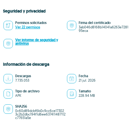
Seguridad y privacidad
Permisos solicitados
Firma del certificado
Ver 22 permisos
3ab046d8168b14041a6263e7281
95eca
Ver informe de seguridad y
antivirus
Información de descarga
Descargas
Fecha
7.735.053
21 jul. 2026
Tipo de archivo
Tamaño
APK
228.94 MB
SHA256
0c60d89dcbf6b0c9cc6ce17302
3c2b2dbc194f1d6ee637411487112
c77651a5e