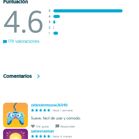
Puntuación
4.6
5
4
3
2
1
179 valoraciones
Comentarios
oldvioletmouse26040
hace 1 semana
Suave, fácil de usar y cómodo.
Me gusta
Responder
sameerayman
hace 4 meses